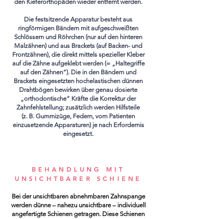
den Kieferorthopäden wieder entfernt werden.
Die festsitzende Apparatur besteht aus
ringförmigen Bändern mit aufgeschweißten
Schlössern und Röhrchen (nur auf den hinteren
Malzähnen) und aus Brackets (auf Backen- und
Frontzähnen), die direkt mittels spezieller Kleber
auf die Zähne aufgeklebt werden (= „Haltegriffe
auf den Zähnen“). Die in den Bändern und
Brackets eingesetzten hochelastischen dünnen
Drahtbögen bewirken über genau dosierte
„orthodontische“ Kräfte die Korrektur der
Zahnfehlstellung; zusätzlich werden Hilfsteile
(z. B. Gummizüge, Federn, vom Patienten
einzusetzende Apparaturen) je nach Erfordernis
eingesetzt.
BEHANDLUNG MIT
UNSICHTBARER SCHIENE
Bei der unsichtbaren abnehmbaren Zahnspange
werden dünne – nahezu unsichtbare – individuell
angefertigte Schienen getragen. Diese Schienen