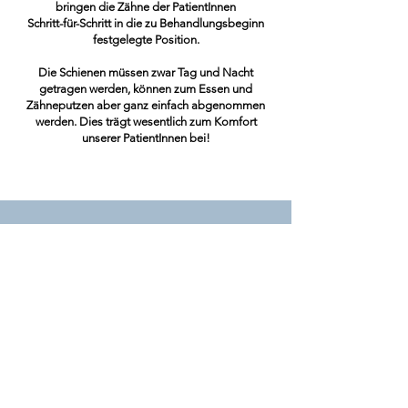
bringen die Zähne der PatientInnen
Schritt-für-Schritt in die zu Behandlungsbeginn
festgelegte Position.
Die Schienen müssen zwar Tag und Nacht
getragen werden, können zum Essen und
Zähneputzen aber ganz einfach abgenommen
werden. Dies trägt wesentlich zum Komfort
unserer PatientInnen bei!
5
Retention
Zähne haben die Tendenz, sich nach der Therapie
wieder in die alte Position zurückzubewegen.
Daher ist eine Stabilisierung der Zahnstellung
(Retention) erforderlich.