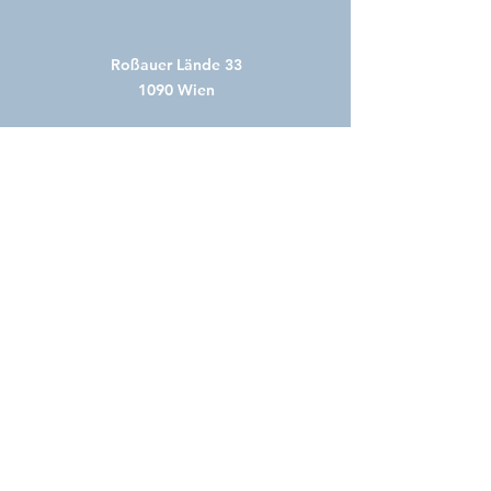
Roßauer Lände 33
1090 Wien
+43 1 317 50 88
ordination@dr-roeggla.at
Öffnungszeiten:
Di: 8:00-13:00
Mi: 13:00-18:00
und nach Vereinbarung
​
Termin buchen
Impressum
Datenschutz