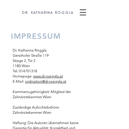
DR. KATHARINA RÖGGLA
IMPRESSUM
Dr. Katharina Röggla
Gersthofer Straße 119
Stiege 2, Tür 2
1180 Wien
Tel:
014701318
Homepage:
www.dr-roeggla.at
E-Mail:
ordination@dr-roeggla.at
Kammerzugehörigkeit: Mitglied der
Zahnärztekammer Wien
Zuständige Aufsichtsbehöre:
Zahnärztekammer Wien
Haftung: Die Autoren übernehmen keine
Garantie für Aktualität, Korrektheit und